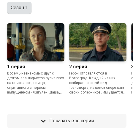
Сезон 1
1 серия
2 серия
Восемь незнакомых друг с
Герои отправляются в
другом авантюристов пускаются
Волгоград. Каждый из них
на поиски сокровища,
выбирает разный вид
спрятанного в первом
транспорта, надеясь опередить
выпущенном «Жигуле». Даша,
своих соперников. Им удается
наследница клада, знает
обнаружить машину, но она
больше остальных о
стоит на охраняемом участке
местонахождении всех первых
ГИБДД, и это — практически
«копеек», поэтому соперники
непреодолимая преграда.
идут за ней по пятам.
Показать все серии