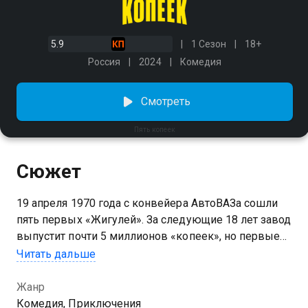
5.9
1 Сезон
18+
Россия
2024
Комедия
Смотреть
Пять копеек
Сюжет
19 апреля 1970 года с конвейера АвтоВАЗа сошли
пять первых «Жигулей». За следующие 18 лет завод
выпустит почти 5 миллионов «копеек», но первые
пять были особенными: ведь в бензобак одной из
Читать дальше
этих машин механик завода спрятал несколько
килограммов золота. Только спустя пятьдесят лет
Жанр
группа авантюристов узнает историю о кладе и
Комедия, Приключения