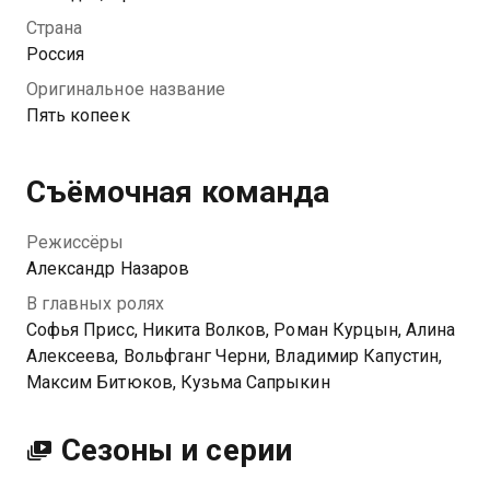
вдохновляется поисками сокровищ. Они
Страна
добираются до самого первого «Жигуля»,
Россия
выставленного в музее, но ничего не находят.
Оригинальное название
Вместо этого они узнают, что остальные четыре
Пять копеек
машины до сих пор существуют, и пускаются в
погоню за золотом, не подозревая, что на самом
деле ищут себя и свой жизненный путь.
Съёмочная команда
Режиссёры
Александр Назаров
В главных ролях
Софья Присс, Никита Волков, Роман Курцын, Алина
Алексеева, Вольфганг Черни, Владимир Капустин,
Максим Битюков, Кузьма Сапрыкин
Сезоны и серии