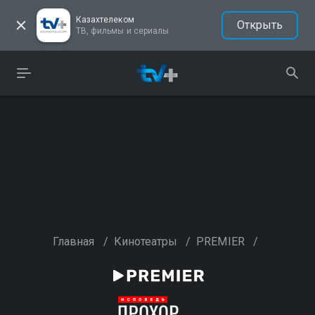
Казахтелеком
Открыть
ТВ, фильмы и сериалы
Главная
/
Кинотеатры
/
PREMIER
/