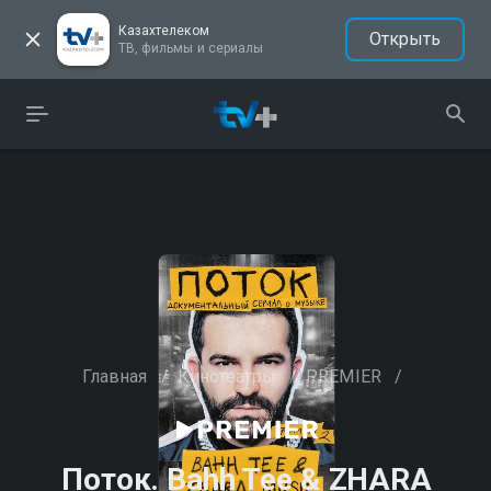
Казахтелеком
Открыть
ТВ, фильмы и сериалы
Главная
/
Кинотеатры
/
PREMIER
/
Поток. Bahh Tee & ZHARA