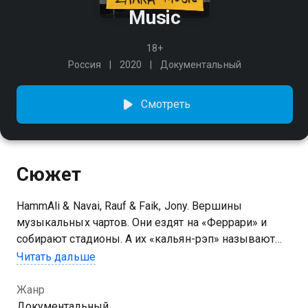
Music
18+
Россия
2020
Документальный
Смотреть
Сюжет
HammAli & Navai, Rauf & Faik, Jony. Вершины
музыкальных чартов. Они ездят на «Феррари» и
собирают стадионы. А их «кальян-рэп» называют
монотонным и бездушным. Кто стоит за ними?
Читать дальше
Почему они так популярны? Вторая серия «ПОТОКА»
— про основателя лейбла Zhara Music Бахтияра
Жанр
Алиева (Bahh Tee), который делает самую
Документальный