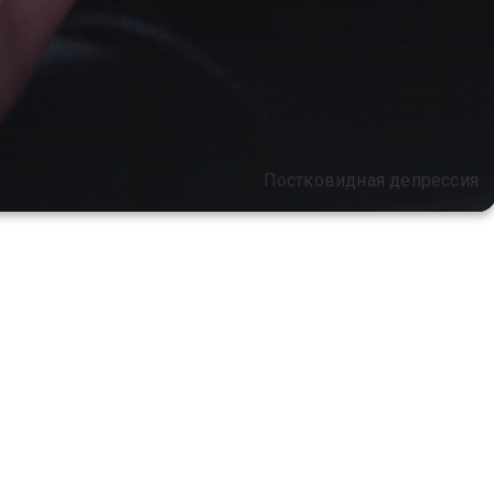
Постковидная депрессия