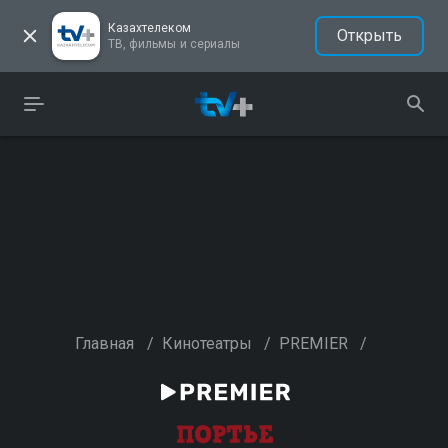
Казахтелеком
Открыть
ТВ, фильмы и сериалы
Главная
/
Кинотеатры
/
PREMIER
/