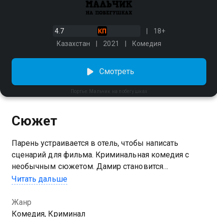
4.7
18+
Казахстан
2021
Комедия
Смотреть
Портье: Мальчик на побегушках
Сюжет
Парень устраивается в отель, чтобы написать
сценарий для фильма. Криминальная комедия с
необычным сюжетом. Дамир становится
швейцаром в отеле, чтобы изучить все нюансы и
Читать дальше
написать качественный сценарий для фильма. Он
общается с коллегами, не пропускает ни одного
Жанр
постояльца и запоминает малейшие детали. Только
Комедия, Криминал