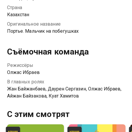
рутинная работа превращается в опасное
Страна
приключение, когда в отель заселяются
Казахстан
криминальный авторитет, бизнесмен с секретами и
Оригинальное название
другие подозрительные личности. Что выберет
Портье. Мальчик на побегушках
Дамир — выйти из игры или вмешаться в жизни
своих непредсказуемых гостей?
Съёмочная команда
Режиссёры
Олжас Ибраев
В главных ролях
Жан Байжанбаев, Даурен Сергазин, Олжас Ибраев,
Айжан Байзакова, Куат Хамитов
С этим смотрят