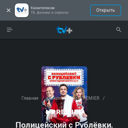
Казахтелеком
Открыть
ТВ, фильмы и сериалы
Главная
/
Кинотеатры
/
PREMIER
/
Полицейский с Рублёвки.