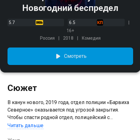
Новогодний беспредел
5.7
6.5
16+
Россия
2018
Комедия
Смотреть
Сюжет
В канун нового, 2019 года, отдел полиции «Барвиха
Северное» оказывается под угрозой закрытия.
Чтобы спасти родной отдел, полицейский с
Рублевки Гриша Измайлов вынужден идти на
Читать дальше
крайние меры! Он решает вместе с оперативниками
ограбить банк, рассчитывая, что коллеги во главе с