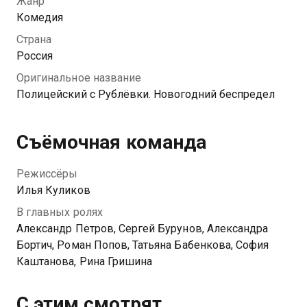
Жанр
Яковлевым раскроют дело, вернут деньги, и все
Комедия
сохранят работу в следующем году. Но все идет не
Страна
так, как задумал Гриша Измайлов...
Россия
Оригинальное название
Полицейский с Рублёвки. Новогодний беспредел
Съёмочная команда
Режиссёры
Илья Куликов
В главных ролях
Александр Петров, Сергей Бурунов, Александра
Бортич, Роман Попов, Татьяна Бабенкова, София
Каштанова, Рина Гришина
С этим смотрят