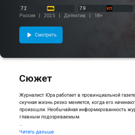
7.2
7.9
Россия
2025
Детектив
18+
Смотреть
Сюжет
Журналист Юра работает в провинциальной газете
скучная жизнь резко меняется, когда его начина
произошли. Необычайная информированность журн
главным подозреваемым.
Посмотреть онлайн 1 сезон сериала Подслушано
Читать дальше