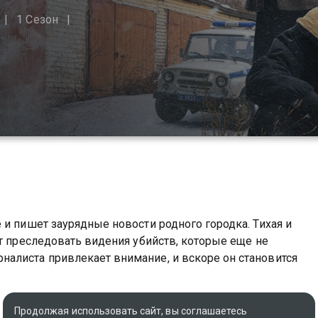
1 Сезон
 и пишет заурядные новости родного городка. Тихая и
ют преследовать видения убийств, которые еще не
алиста привлекает внимание, и вскоре он становится
 в Рыбинске вы можете совершенно бесплатно в
Продолжая использовать сайт, вы соглашаетесь