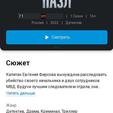
7.1
1 Сезон
16+
Россия
2022
Детектив
Смотреть
Пазл
Сюжет
Капитан Евгения Фирсова вынуждена расследовать
убийство своего начальника и двух сотрудников
МВД. Будучи лучшим следователем отдела, она
быстро осознает, что в этом замешаны сотрудники
Читать дальше
правоохранительных органов. Исполняя
обязанности майора, Фирсова переходит дорогу
Жанр
очень влиятельным людям, которым ничего не
Детектив, Драма, Криминал, Триллер