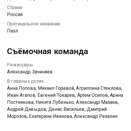
стоит устранить ее саму. Однако отважная женщина
Страна
бросает вызов прогнившей системе в надежде
Россия
добиться правосудия.
Оригинальное название
Пазл
Съёмочная команда
Режиссёры
Александр Зачиняев
В главных ролях
Анна Попова, Михаил Горевой, Агриппина Стеклова,
Иван Агапов, Евгений Токарев, Артем Осипов, Арина
Постникова, Никита Лубенько, Александр Мазаев,
Андрей Давыдов, Денис Васильев, Дмитрий
Морозов, Екатерина Иванова, Александр Резалин