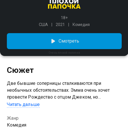
18+
США
2021
Комедия
Смотреть
Очень плохой папочка
Сюжет
Две бывшие соперницы сталкиваются при
необычных обстоятельствах. Эмма очень хочет
провести Рождество с отцом Джеком, но
излюбленную традицию может нарушить одна
Читать дальше
существенная проблема. Джек начал встречаться с
бывшей одноклассницей дочери, которая когда-то
Жанр
увела у Эммы парня. Рассерженная девушка
Комедия