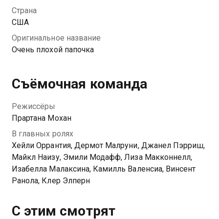
решает сразиться с обидчицей за сердце отца, и
Страна
ради победы она готова пойти на многое.
США
Оригинальное название
Очень плохой папочка
Съёмочная команда
Режиссёры
Прартана Мохан
В главных ролях
Хейли Оррантия, Дермот Малруни, Джанел Пэрриш,
Майкл Наизу, Эмили Модафф, Лиза Макконнелл,
Изабелла Малаксина, Камилль Валенсиа, Винсент
Ранола, Клер Элперн
С этим смотрят