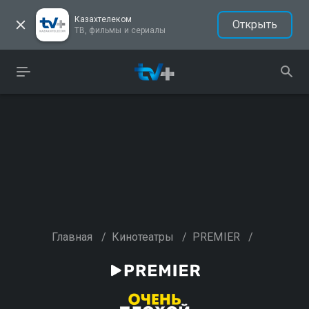
Казахтелеком
Открыть
ТВ, фильмы и сериалы
Главная
/
Кинотеатры
/
PREMIER
/