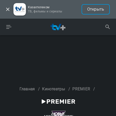
Казахтелеком
Открыть
ТВ, фильмы и сериалы
Главная
/
Кинотеатры
/
PREMIER
/