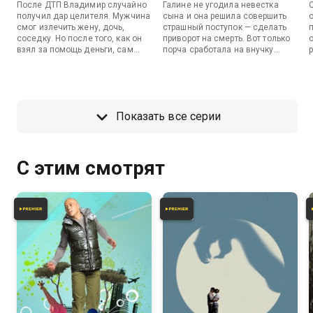
После ДТП Владимир случайно
Галине не угодила невестка
получил дар целителя. Мужчина
сына и она решила совершить
смог излечить жену, дочь,
страшный поступок — сделать
соседку. Но после того, как он
приворот на смерть. Вот только
взял за помощь деньги, сам
порча сработала на внучку
заболел. Во второй части
Галины. Во второй части
программы — история мужа
программы — история Артема,
Светланы. Мужчина стал пить,
который встретил бывшую
истязать себя и грубить ей.
девушку, но позже узнал, что
Спустя время женщина узнает,
она мертва. Оказывается,
Показать все серии
что на Михаила навели приворот
призрак явился, чтобы уберечь
через сайт.
парня от катастрофы, а также
наладить его личную жизнь.
С этим смотрят