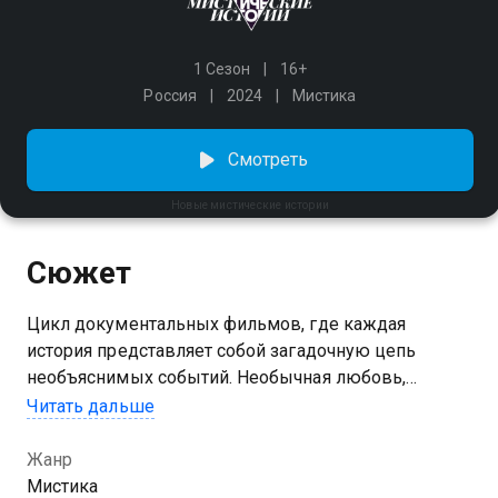
1 Сезон
16+
Россия
2024
Мистика
Смотреть
Новые мистические истории
Сюжет
Цикл документальных фильмов, где каждая
история представляет собой загадочную цепь
необъяснимых событий. Необычная любовь,
пугающие сны, родовое проклятие — все это
Читать дальше
изменило привычную жизнь героев. Ведущий
Александр Рапопорт рассмотрит каждый
Жанр
загадочный случай и поделится личными выводами
Мистика