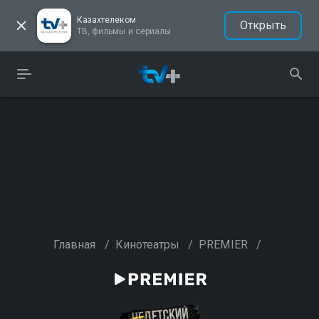
Казахтелеком
Открыть
ТВ, фильмы и сериалы
Главная
/
Кинотеатры
/
PREMIER
/