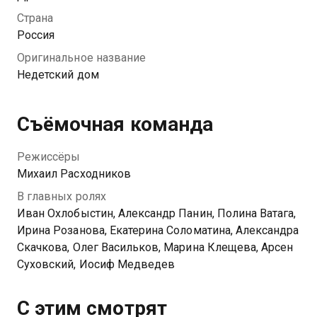
В это же время в учреждении появляется
Страна
воспитанница по имени Инна. Юная девушка
Россия
старается изменить строгие порядки детдома, чтобы
Оригинальное название
внести немного любви и понимания в и без того
Недетский дом
тяжелую жизнь обитателей приюта.
Съёмочная команда
Режиссёры
Михаил Расходников
В главных ролях
Иван Охлобыстин, Александр Панин, Полина Ватага,
Ирина Розанова, Екатерина Соломатина, Александра
Скачкова, Олег Васильков, Марина Клещева, Арсен
Суховский, Иосиф Медведев
С этим смотрят