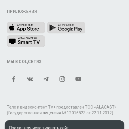
ПРИЛОЖЕНИЯ
МЫ В СОЦСЕТЯХ
Теле и видеоконтент TV+ предоставлен ТОО «ALACAST»
(Государственная лицензия № 12016823 от 22.11.2012).
В рамках услуги «Видео по подписке» для «Пакета
фильмов и сериалов tv+» контент предоставляется
Продолжая использовать сайт,