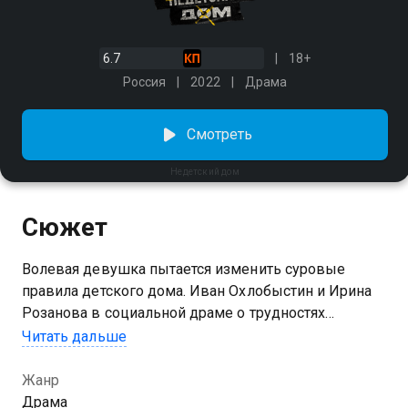
6.7
18+
Россия
2022
Драма
Смотреть
Недетский дом
Сюжет
Волевая девушка пытается изменить суровые
правила детского дома. Иван Охлобыстин и Ирина
Розанова в социальной драме о трудностях
взросления без родительской любви. В один из
Читать дальше
российских детских домов назначают нового
директора Андрея Муста, который пытается
Жанр
бороться с беспределом и вводит суровые правила.
Драма