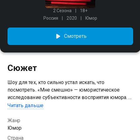
2 Сезона
18+
Россия
2020
Юмор
Смотреть
Сюжет
Шоу для тех, кто сильно устал искать, что
посмотреть. «Мне смешно» — юмористическое
исследование субъективности восприятия юмора. В
каждом выпуске — новый гость, который
Читать дальше
расскажет, а иногда и покажет, что смешно именно
ему.
Жанр
Юмор
Страна