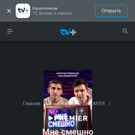
Казахтелеком
Открыть
ТВ, фильмы и сериалы
Главная
/
Кинотеатры
/
PREMIER
/
Мне смешно