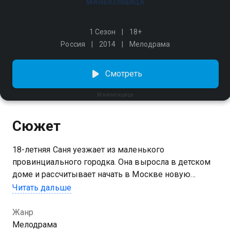
1 Сезон
18+
Россия
2014
Мелодрама
Смотреть
Манекенщица
Сюжет
18-летняя Саня уезжает из маленького
провинциального городка. Она выросла в детском
доме и рассчитывает начать в Москве новую
жизнь. По досадной случайности Саша не поступает
Читать дальше
в институт и устраивается уборщицей в Дом
моделей. Вскоре ее замечает известный кутюрье и
Жанр
приглашает представлять его коллекцию в Париже.
Мелодрама