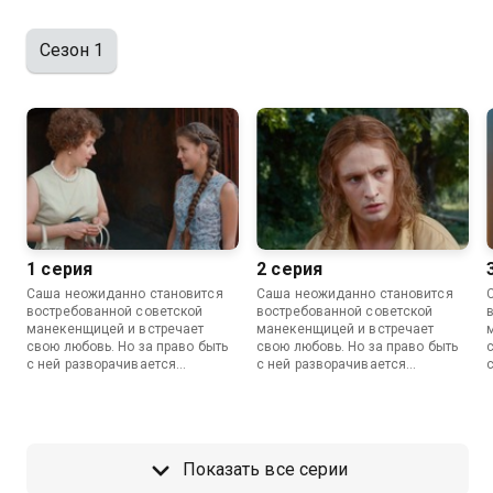
Сезон 1
1 серия
2 серия
Саша неожиданно становится
Саша неожиданно становится
востребованной советской
востребованной советской
манекенщицей и встречает
манекенщицей и встречает
свою любовь. Но за право быть
свою любовь. Но за право быть
с ней разворачивается
с ней разворачивается
ожесточенная битва, ведь
ожесточенная битва, ведь
остальные поклонники не
остальные поклонники не
готовы сдаваться.
готовы сдаваться.
Показать все серии