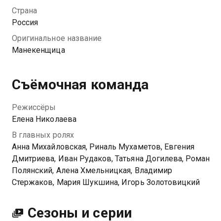
Неожиданно девушка становится весьма
Страна
востребованной советской манекенщицей и
Россия
встречает любовь всей своей жизни, но за право
Оригинальное название
быть с видной красоткой разворачивается
Манекенщица
ожесточенная битва, ведь остальные поклонники не
готовы так просто сдаваться.
Съёмочная команда
Режиссёры
Елена Николаева
В главных ролях
Анна Михайловская, Риналь Мухаметов, Евгения
Дмитриева, Иван Рудаков, Татьяна Догилева, Роман
Полянский, Алена Хмельницкая, Владимир
Стержаков, Мария Шукшина, Игорь Золотовицкий
Сезоны и серии