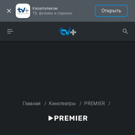
Казахтелеком
Открыть
ТВ, фильмы и сериалы
Главная
/
Кинотеатры
/
PREMIER
/