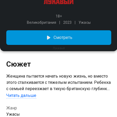
18+
Великобритания
2023
Ужасы
Смотреть
Лукавый
Сюжет
Женщина пытается начать новую жизнь, но вместо
этого сталкивается с тяжелым испытанием. Ребекка
с семьей переезжает в тихую британскую глубинку,
где получает должность викария в местной церкви.
Читать дальше
Однако довольно быстро ее мирная жизнь
превращается в настоящий кошмар: во время
Жанр
праздника урожая исчезает 10-летняя дочь Ребекки.
Ужасы