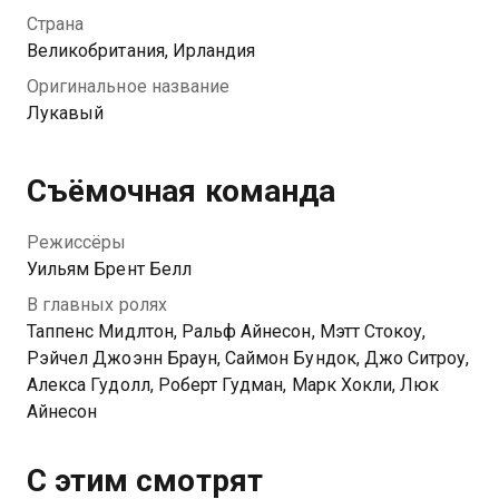
Сначала полиция и жители деревушки активно
Страна
участвуют в поисках, но вскоре женщина начинает
Великобритания, Ирландия
замечать странности в их поведении. И все сводится
Оригинальное название
к тому, что поддержка и сочувствие — просто
Лукавый
прикрытие страшной правды.
Съёмочная команда
Режиссёры
Уильям Брент Белл
В главных ролях
Таппенс Мидлтон, Ральф Айнесон, Мэтт Стокоу,
Рэйчел Джоэнн Браун, Саймон Бундок, Джо Ситроу,
Алекса Гудолл, Роберт Гудман, Марк Хокли, Люк
Айнесон
С этим смотрят