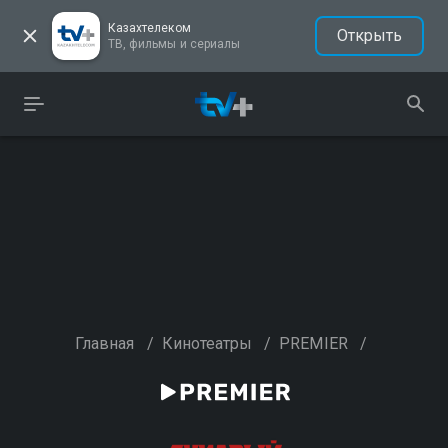
Казахтелеком
Открыть
ТВ, фильмы и сериалы
Главная
/
Кинотеатры
/
PREMIER
/