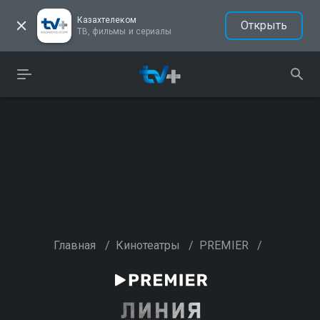
Казахтелеком
Открыть
ТВ, фильмы и сериалы
Главная
/
Кинотеатры
/
PREMIER
/