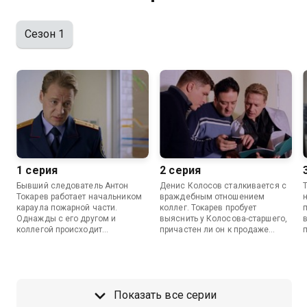
Сезон 1
1 серия
2 серия
Бывший следователь Антон
Денис Колосов сталкивается с
Токарев работает начальником
враждебным отношением
караула пожарной части.
коллег. Токарев пробует
Однажды с его другом и
выяснить у Колосова-старшего,
коллегой происходит
причастен ли он к продаже
несчастный случай. Токарев
нерабочего оборудования…
подозревает, что беда
случилась из-за неисправности
оборудования и начинает
расследование…
Показать все серии