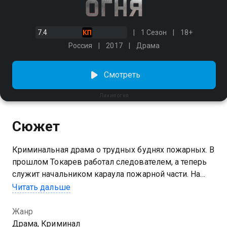
7.4
1 Сезон
18+
Россия
2017
Драма
Смотреть
Линия огня
Сюжет
Криминальная драма о трудных буднях пожарных. В
прошлом Токарев работал следователем, а теперь
служит начальником караула пожарной части. На
новой должности он ведет тайное расследование
Читать дальше
халатности, которая привела к инвалидности его
близкого друга. В компании напарника Дениса он
Жанр
пытается раскрыть незаконную продажу нерабочего
Драма, Криминал