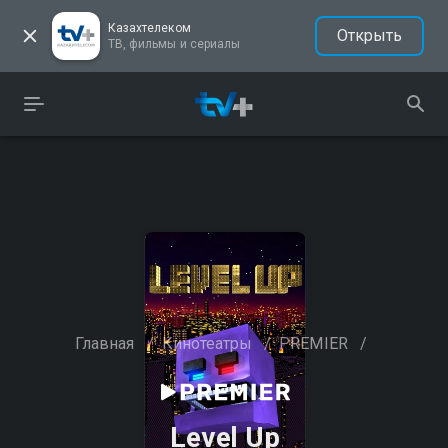
Казахтелеком
Открыть
ТВ, фильмы и сериалы
Главная
/
Кинотеатры
/
PREMIER
/
Level Up