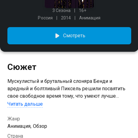
3 Сезона
16+
Россия
2014
Анимация
Смотреть
Сюжет
Мускулистый и брутальный слоняра Бенди и
вредный и болтливый Пиксель решили посвятить
свое свободное время тому, что умеют лучше
всего, — резаться в компьютерные игры. А заодно
Читать дальше
они делают годные обзоры на эти игрушки.
Жанр
Анимация, Обзор
Страна