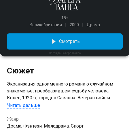
18+
Великобритания
2000
Драма
Смотреть
Легенда Багера Ванса
Сюжет
Экранизация одноименного романа о случайном
знакомстве, преобразившем судьбу человека.
Конец 1920-х, городок Саванна. Ветеран войны
Раннульф Джуну когда-то подавал большие
Читать дальше
надежды в гольфе. Но теперь он лишь
разочаровавшийся в жизни пьяница. Все начинает
Жанр
меняться, когда он встречает загадочного
Драма, Фэнтези, Мелодрама, Спорт