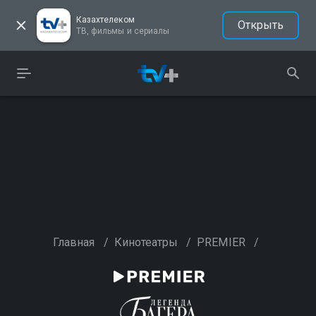
Казахтелеком
Открыть
ТВ, фильмы и сериалы
Главная
/
Кинотеатры
/
PREMIER
/