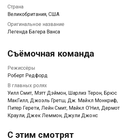
незнакомца Багера Ванса. Тот помогает Раннульфу
Страна
вновь полюбить гольф и раскрыть свой истинный
Великобритания, США
потенциал.
Оригинальное название
Легенда Багера Ванса
Съёмочная команда
Режиссёры
Роберт Редфорд
В главных ролях
Уилл Смит, Мэтт Дэймон, Шарлиз Терон, Брюс
МакГилл, Джоэль Гретш, Дж. Майкл Монкриф,
Питер Герети, Лейн Смит, Майкл О’Нил, Дермот
Краули, Джек Леммон, Джули Джонс
С этим смотрят