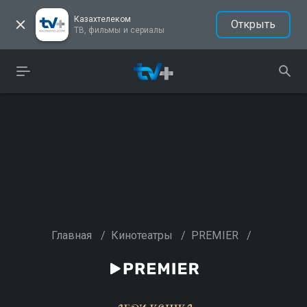
Казахтелеком
Открыть
ТВ, фильмы и сериалы
Главная
/
Кинотеатры
/
PREMIER
/