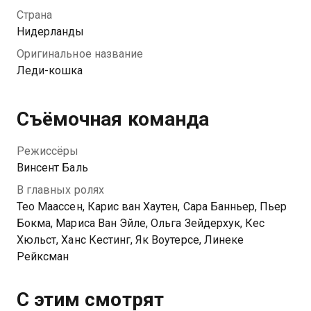
Несмотря на внешность, Мурли все еще понимает
Страна
кошачий язык, ловит мышей и ест сырую рыбу.
Нидерланды
Благодаря своим друзьям-котам, она узнает
Оригинальное название
местные сплетни и пытается помочь написать Тиббе
Леди-кошка
главную статью в своей жизни — разоблачение
владельца химического завода, который скрывает
страшные секреты.
Съёмочная команда
Режиссёры
Винсент Баль
В главных ролях
Тео Маассен, Карис ван Хаутен, Сара Банньер, Пьер
Бокма, Мариса Ван Эйле, Ольга Зейдерхук, Кес
Хюльст, Ханс Кестинг, Як Воутерсе, Линеке
Рейксман
С этим смотрят