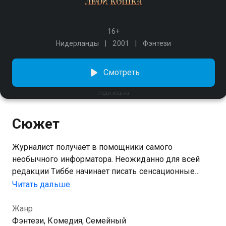
16+
Нидерланды
2001
Фэнтези
Смотреть
Леди-кошка
Сюжет
Журналист получает в помощники самого
необычного информатора. Неожиданно для всей
редакции Тиббе начинает писать сенсационные
разоблачающие статьи. Оказывается, все это время
Читать дальше
ему помогает Мурли — девушка с душой кошки.
Когда-то давно она попробовала странную
Жанр
жидкость из бочки и превратилась в человека.
Фэнтези, Комедия, Семейный