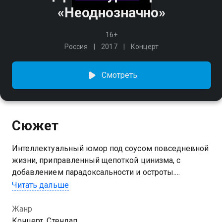
«Неоднозначно»
16+
Россия
2017
Концерт
Смотреть
Сюжет
Интеллектуальный юмор под соусом повседневной
жизни, приправленный щепоткой цинизма, с
добавлением парадоксальности и остроты.
Натуральный смех без ГМО и искусственных
Читать дальше
красителей.
Жанр
Концерт, Стендап