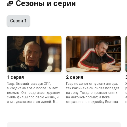
Сезоны и серии
Сезон 1
1 серия
2 серия
Гавр, бывший главарь ОПГ,
Гавр не хочет отпускать актера,
выходит на волю после 15 лет
так как иначе он снова попадет
р
тюрьмы. Он предлагает друзьям
на зону. Тогда он решает снять
снять фильм про свою жизнь, и
на него компромат, а пока
они вдохновляются идеей. В
отправляет в подсобку Беляша.
городе как раз снимают кино с
Он также активно ищет деньги
известным актером, которого
для фильма и приходит к
они решают задействовать на
бывшему товарищу Рябому,
съемках своего проекта.
который стал областным
депутатом.
о