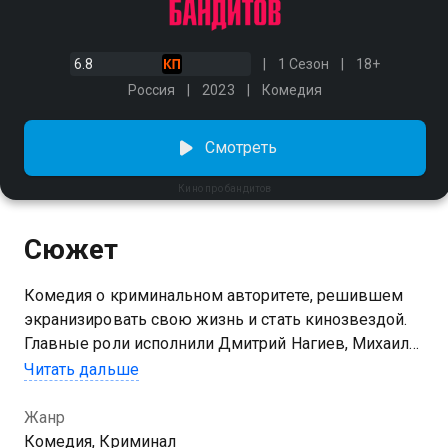
6.8
1 Сезон
18+
Россия
2023
Комедия
Смотреть
Кино про бандитов
Сюжет
Комедия о криминальном авторитете, решившем
экранизировать свою жизнь и стать кинозвездой.
Главные роли исполнили Дмитрий Нагиев, Михаил
Пореченков и Станислав Дужников. Гавр — хмурый
Читать дальше
и неразговорчивый главарь провинциальной ОПГ,
который выходит из тюрьмы спустя 15 лет. Он
Жанр
встречается со своими друзьями — таксистом
Комедия, Криминал