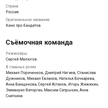
Беляшом и охранником из ЧОПа Коляном, и делится
Страна
с ними гениальным планом: в заключении он
Россия
осознал, что у них была очень насыщенная жизнь, он
Оригинальное название
хочет снять о ней фильм и уже написал сценарий. Он
Кино про бандитов
уверен, что его кино про бандитов будет
правдивым и успешным. Друзья поддерживают
идею, и они с восторгом погружаются в процесс
Съёмочная команда
кинопроизводства. Вот только методы работы у них
остаются бандитскими...
Режиссёры
Сергей Малюгов
В главных ролях
Михаил Пореченков, Дмитрий Нагиев, Станислав
Дужников, Михаил Евланов, Наталья Бочкарева,
Анна Банщикова, Сергей Астахов, Игорь Жижикин,
Эммануил Виторган, Максим Сапрыкин, Анна
Снаткина