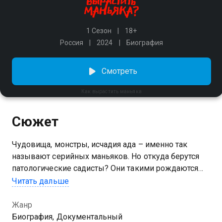
1 Сезон
18+
Россия
2024
Биография
Смотреть
Как вырастить маньяка
Сюжет
Чудовища, монстры, исчадия ада – именно так
называют серийных маньяков. Но откуда берутся
патологические садисты? Они такими рождаются
или становятся? Ответ на этот вопрос могут знать
Читать дальше
только те, кто прожил с маньяком бок о бок всю
жизнь, – их матери.
Жанр
Биография, Документальный