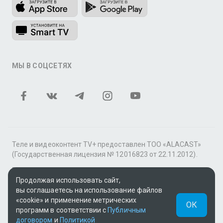
МЫ В СОЦСЕТЯХ
Теле и видеоконтент TV+ предоставлен ТОО «ALACAST»
(Государственная лицензия № 12016823 от 22.11.2012).
В рамках услуги «Видео по подписке» для «Пакета
Продолжая использовать сайт,
фильмов и сериалов tv+» контент предоставляется
вы соглашаетесь на использование файлов
онлайн-кинотеатром MEGOGO.
«cookie» и применение метрических
ОК
Поддержка: tvplus@telecom.kz
программ в соответствии с
Публичным
договором
и
Политикой
UUID: 19f219af-db9c-44be-a35d-5a1edb424f6e