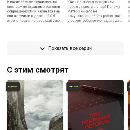
В каких семьях появились на
Как их сыновья совершили
свет самые страшные маньяки
первые преступления? Почему
современности и какие травмы
матери ничего не
к
они получили в детстве? Об
почувствовали? Как распознать
этом откровенно рассказывают
в своем ребенке исчадие ада и
их матери, а психологи
можно ли на уровне генетики
объясняют, передается ли
остановить процесс
патология по наследству.
превращения в монстра?
Показать все серии
С этим смотрят