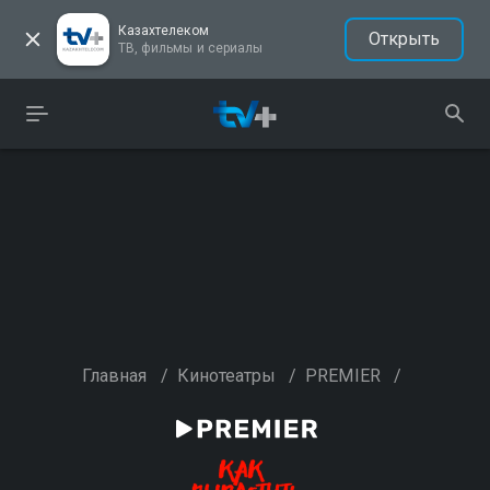
Казахтелеком
Открыть
ТВ, фильмы и сериалы
Главная
/
Кинотеатры
/
PREMIER
/