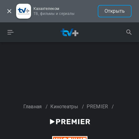
Казахтелеком
Открыть
ТВ, фильмы и сериалы
Главная
/
Кинотеатры
/
PREMIER
/