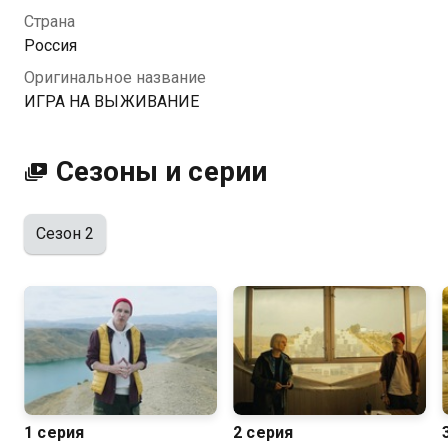
превращается в смертельно опасную игру, где
Страна
главным призом становится ЖИЗНЬ… Что это?
Россия
Больная фантазия телевизионщиков и сценарий?
Оригинальное название
Кто за этим стоит? И кто из героев сможет выжить,
ИГРА НА ВЫЖИВАНИЕ
не потеряв свою человечность?
Сезоны и серии
Сезон 2
1 серия
2 серия