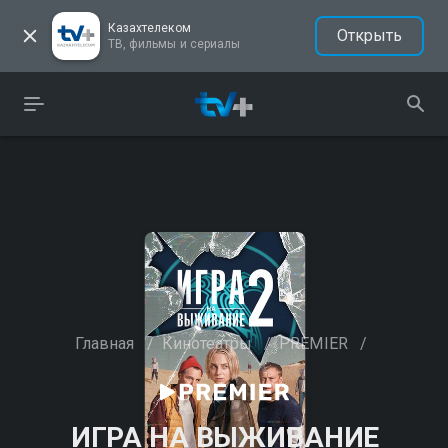
Казахтелеком
Открыть
ТВ, фильмы и сериалы
Главная
/
Кинотеатры
/
PREMIER
/
ИГРА НА ВЫЖИВАНИЕ