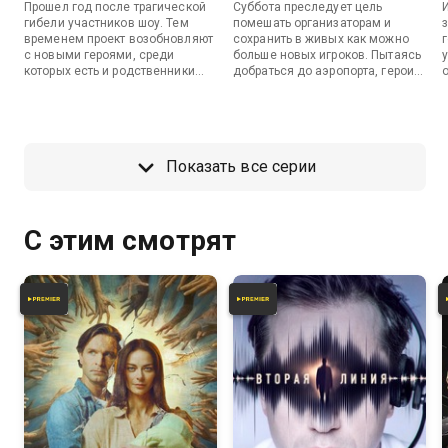
Прошел год после трагической
Суббота преследует цель
гибели участников шоу. Тем
помешать организаторам и
временем проект возобновляют
сохранить в живых как можно
с новыми героями, среди
больше новых игроков. Пытаясь
которых есть и родственники
добраться до аэропорта, герои
погибших. В первый день
невольно оказываются
съемок игроки собираются на
вовлечены в стачку на местном
лобном месте. Неожиданно их
заводе, рабочие которого берут
окружает спецназ.
в заложники Верника.
Показать все серии
С этим смотрят