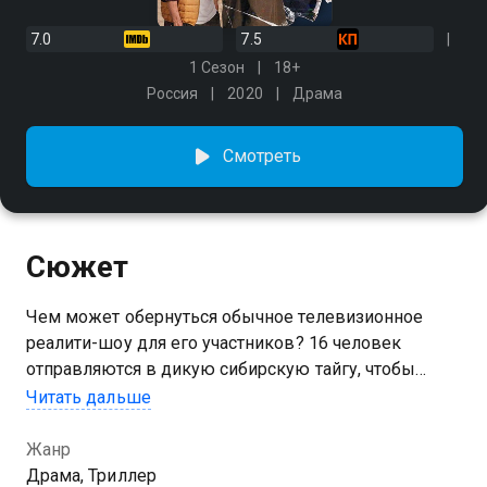
7.0
7.5
1 Сезон
18+
Россия
2020
Драма
Смотреть
Сюжет
Чем может обернуться обычное телевизионное
реалити-шоу для его участников? 16 человек
отправляются в дикую сибирскую тайгу, чтобы
побороться за один миллион евро. Правила просты:
Читать дальше
никакой еды, личных вещей, электричества, связи и
цивилизации на сотни километров вокруг. Победит
Жанр
тот, кто дойдет до конца. Но ТВ проект
Драма, Триллер