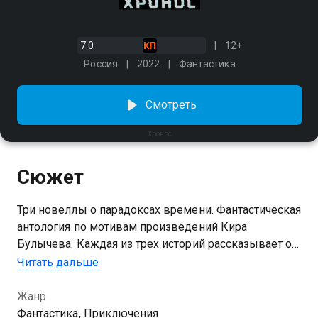
7.0
12+
Россия
2022
Фантастика
Смотреть
Хронос
Сюжет
Три новеллы о парадоксах времени. Фантастическая
антология по мотивам произведений Кира
Булычева. Каждая из трех историй рассказывает о
крепкой связи прошлого, настоящего и будущего.
Читать дальше
Героям новелл предстоит столкнуться с
неизведанным, отправиться в захватывающее
Жанр
путешествие во времени и завязать неожиданные
Фантастика, Приключения