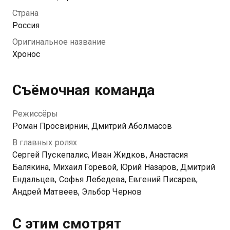
знакомства. Невероятные события дадут им
Страна
уникальную возможность исправить прошлое и
Россия
изменить будущее.
Оригинальное название
Хронос
Съёмочная команда
Режиссёры
Роман Просвирнин, Дмитрий Аболмасов
В главных ролях
Сергей Пускепалис, Иван Жидков, Анастасия
Балякина, Михаил Горевой, Юрий Назаров, Дмитрий
Ендальцев, Софья Лебедева, Евгений Писарев,
Андрей Матвеев, Эльбор Чернов
С этим смотрят