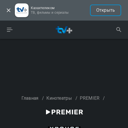
Казахтелеком
Открыть
ТВ, фильмы и сериалы
Главная
/
Кинотеатры
/
PREMIER
/