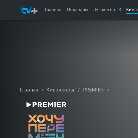
Главная
ТВ каналы
Лучшее на ТВ
Кино
Главная
/
Кинотеатры
/
PREMIER
/