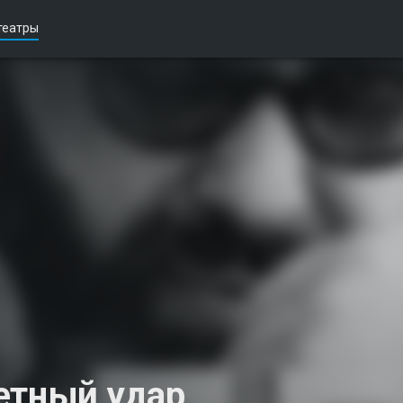
театры
етный удар