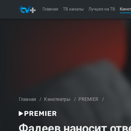
Главная
ТВ каналы
Лучшее на ТВ
Кино
Главная
/
Кинотеатры
/
PREMIER
/
Фадеев наносит отв