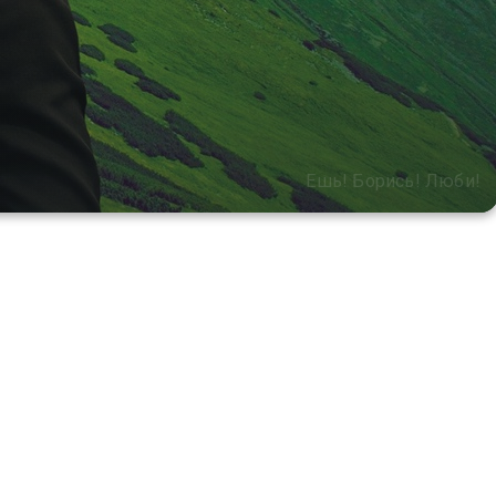
Ешь! Борись! Люби!