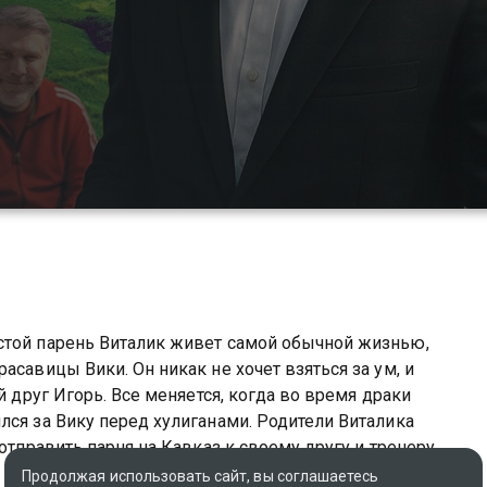
стой парень Виталик живет самой обычной жизнью,
асавицы Вики. Он никак не хочет взяться за ум, и
й друг Игорь. Все меняется, когда во время драки
лся за Вику перед хулиганами. Родители Виталика
отправить парня на Кавказ к своему другу и тренеру
итать.
Продолжая использовать сайт, вы соглашаетесь