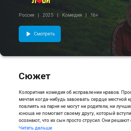
Россия
2025
Комедия
16+
Смотреть
Сюжет
Колоритная комедия об исправлении нравов. Про
мечтая когда-нибудь завоевать сердце местной кр
повлиять на парня не могут ни родители, ни лучши
юноша не помогает своему другу, который вступи
осознают, что их сын просто струсил. Они решают 
ММА Гусейну в надежде, что его удастся перевосп
Читать дальше