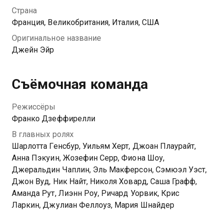
холл, которым владеет загадочный хозяин Эдвард
Страна
Рочестер. Между ним и Джейн вспыхивают
Франция, Великобритания, Италия, США
чувства. Однако их счастью препятствует мрачная
Оригинальное название
тайна мистера Рочестера, хранящаяся в стенах
Джейн Эйр
старинного замка.
Съёмочная команда
Режиссёры
Франко Дзеффирелли
В главных ролях
Шарлотта Генсбур, Уильям Херт, Джоан Плаурайт,
Анна Пэкуин, Жозефин Серр, Фиона Шоу,
Джеральдин Чаплин, Эль Макферсон, Сэмюэл Уэст,
Джон Вуд, Ник Найт, Николя Ховард, Саша Графф,
Аманда Рут, Лиэнн Роу, Ричард Уорвик, Крис
Ларкин, Джулиан Феллоуз, Мария Шнайдер