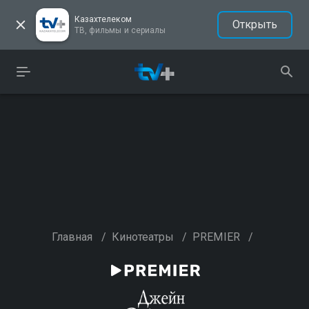
Казахтелеком
Открыть
ТВ, фильмы и сериалы
Главная
/
Кинотеатры
/
PREMIER
/