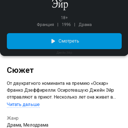
18+
Франция
1996
Драма
Смотреть
Джейн Эйр
Сюжет
От двукратного номинанта на премию «Оскар»
Франко Дзеффирелли. Осиротевшую Джейн Эйр
отправляют в приют. Несколько лет она живет в
суровых условиях, но благодаря им ее своенравный
Читать дальше
и независимый характер закаляется еще больше.
Достигнув совершеннолетия, юная мисс Эйр
Жанр
устраивается гувернанткой в поместье Торнфилд-
Драма, Мелодрама