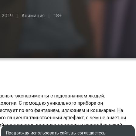
2019
Анимация
18+
пасные эксперименты с подсознанием людей,
ологии. С помощью уникального прибора он
ествует по его фантазиям, иллюзиям и кошмарам. На
о пациента таинственный артефакт, о чем не знает ни
ний вундеркинд, девушка-эзотерик и простой русский
кий анализ реальной психологической проблемы. Но
Продолжая использовать сайт, вы соглашаетесь