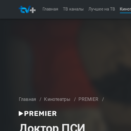
Главная
ТВ каналы
Лучшее на ТВ
Кино
Главная
/
Кинотеатры
/
PREMIER
/
Доктор ПСИ