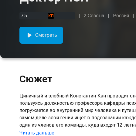
7.5
2 Сезона
Россия
Смотреть
Сюжет
Циничный и злобный Константин Кан проводит о
пользуясь должностью профессора кафедры псих
погружается во внутренний мир человека и путеш
самом деле злой гений ищет в подсознании каждог
один из членов его команды, куда входят 12-лет
парень. Каждое такое погружение — фантастичес
Читать дальше