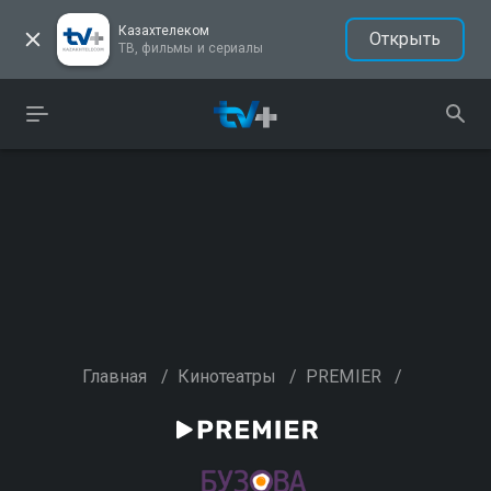
Казахтелеком
Открыть
ТВ, фильмы и сериалы
Главная
/
Кинотеатры
/
PREMIER
/