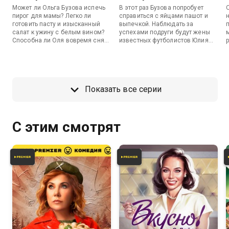
Может ли Ольга Бузова испечь
В этот раз Бузова попробует
пирог для мамы? Легко ли
справиться с яйцами пашот и
готовить пасту и изысканный
выпечкой. Наблюдать за
салат к ужину с белым вином?
успехами подруги будут жены
Способна ли Оля вовремя снять
известных футболистов Юлия
стейк с гриля, чтобы прожарка
Самедова и Мария Погребняк. В
была well-done? Гости первого
ожидании вкусного завтрака
выпуска — Андрей Малахов и
девушки обсудят всю соль
д
мама Оли Ирина Александровна
жизни с футболистами и
— первыми попробуют то, что
поделятся с Олей секретами
Показать все серии
получится у Бузовой на кухне.
удачного и долгого брака.
С этим смотрят