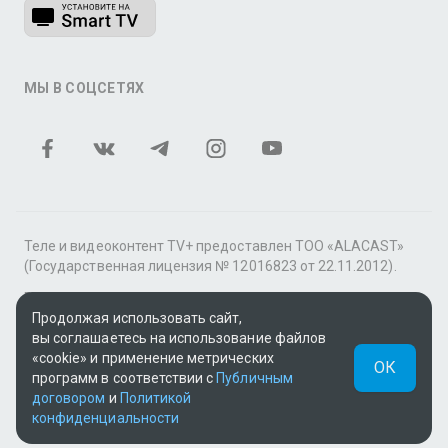
МЫ В СОЦСЕТЯХ
Теле и видеоконтент TV+ предоставлен ТОО «ALACAST»
(Государственная лицензия № 12016823 от 22.11.2012).
В рамках услуги «Видео по подписке» для «Пакета
Продолжая использовать сайт,
фильмов и сериалов tv+» контент предоставляется
вы соглашаетесь на использование файлов
онлайн-кинотеатром MEGOGO.
«cookie» и применение метрических
ОК
Поддержка: tvplus@telecom.kz
программ в соответствии с
Публичным
договором
и
Политикой
UUID: a89d8505-d769-4ef5-9eca-789795ba98dc
конфиденциальности
v3.9.15
|
SSR