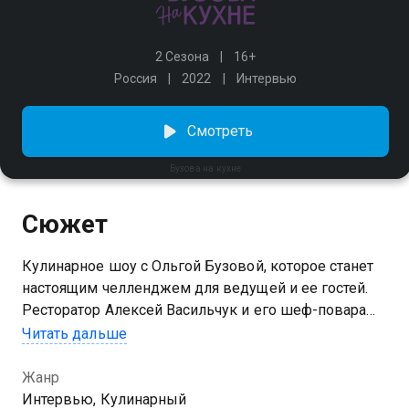
2 Сезона
16+
Россия
2022
Интервью
Смотреть
Бузова на кухне
Сюжет
Кулинарное шоу с Ольгой Бузовой, которое станет
настоящим челленджем для ведущей и ее гостей.
Ресторатор Алексей Васильчук и его шеф-повара
научат Ольгу азам кулинарии, а каждый выпуск на
Читать дальше
кухню будут приходить звезды, чтобы приготовить
что-то вкусное и поговорить с Олей на интересные
Жанр
темы.
Интервью, Кулинарный