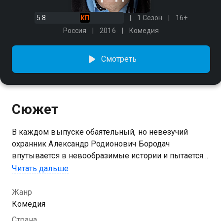
5.8
1 Сезон
16+
Россия
2016
Комедия
Смотреть
Сюжет
В каждом выпуске обаятельный, но невезучий
охранник Александр Родионович Бородач
впутывается в невообразимые истории и пытается
покорить сердце стриптизерши Ирины
Читать дальше
Скоробейниковой, но неминуемо оказывается в
отделении полиции. Остается только понять его и
Жанр
простить.
Комедия
Страна