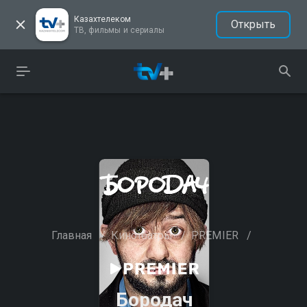
Казахтелеком
Открыть
ТВ, фильмы и сериалы
Главная
/
Кинотеатры
/
PREMIER
/
Бородач