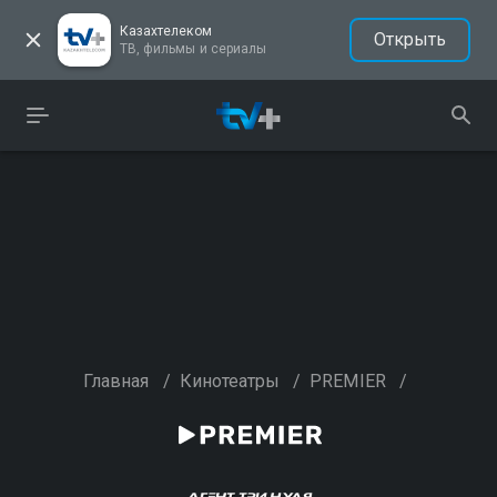
Казахтелеком
Открыть
ТВ, фильмы и сериалы
Главная
/
Кинотеатры
/
PREMIER
/