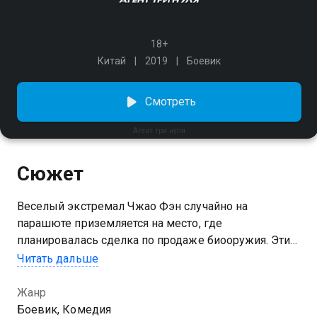
18+
Китай
2019
Боевик
Смотреть
Агент три нуля
Сюжет
Веселый экстремал Чжао Фэн случайно на
парашюте приземляется на место, где
планировалась сделка по продаже биооружия. Этим
действием он привлекает внимание тайной
Читать дальше
организации «Фантом». Вскоре хладнокровная
спецагент Брюс решает завербовать Фэна на
Жанр
операцию в Будапеште. Там парень знакомится с
Боевик, Комедия