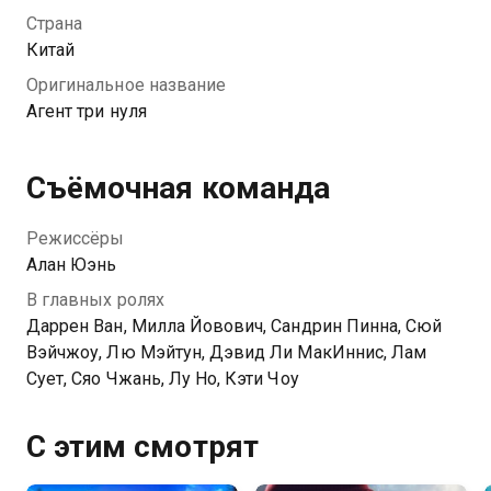
изобретателем Дин Шанем, его помощницей ЛВ и
Страна
невезучей агентом Интерпола Мяо Янь. Они
Китай
объединяются в команду, чтобы помешать
Оригинальное название
преступным планам организации и
Агент три нуля
продемонстрировать свое мастерство.
Съёмочная команда
Режиссёры
Алан Юэнь
В главных ролях
Даррен Ван, Милла Йовович, Сандрин Пинна, Сюй
Вэйчжоу, Лю Мэйтун, Дэвид Ли МакИннис, Лам
Сует, Сяо Чжань, Лу Но, Кэти Чоу
С этим смотрят