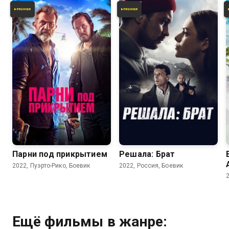
4.2
3.6
5.9
Парни под прикрытием
Решала: Брат
2022, Пуэрто-Рико, Боевик
2022, Россия, Боевик
Ещё фильмы в жанре: