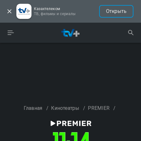
Казахтелеком
Открыть
ТВ, фильмы и сериалы
Главная
/
Кинотеатры
/
PREMIER
/