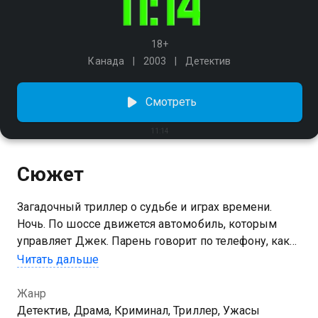
18+
Канада
2003
Детектив
Смотреть
11:14
Сюжет
Загадочный триллер о судьбе и играх времени.
Ночь. По шоссе движется автомобиль, которым
управляет Джек. Парень говорит по телефону, как
вдруг неожиданно на лобовое стекло падает труп.
Читать дальше
Где-то в это время отец пытается спасти свою дочь
от тюрьмы, подростки сбивают девушку, а парень
Жанр
отчаянно ищет деньги для своей беременной
Детектив, Драма, Криминал, Триллер, Ужасы