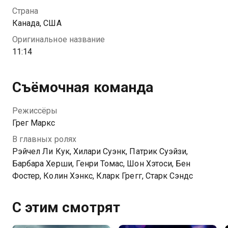
подруги. На первый взгляд их судьбы никак не
Страна
связаны, но именно в 11:14 вся история сольется
Канада, США
воедино.
Оригинальное название
11:14
Съёмочная команда
Режиссёры
Грег Маркс
В главных ролях
Рэйчел Ли Кук, Хилари Суэнк, Патрик Суэйзи,
Барбара Херши, Генри Томас, Шон Хэтоси, Бен
Фостер, Колин Хэнкс, Кларк Грегг, Старк Сэндс
С этим смотрят