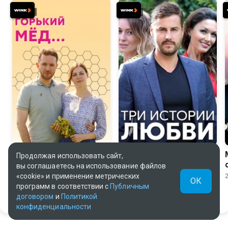
7.1
6.7
Горький мед
Три истории любви
Продолжая использовать сайт,
вы соглашаетесь на использование файлов
2021, Россия, Мелодрама
2020, Россия, Мелодрама
«cookie» и применение метрических
ОК
программ в соответствии с
Публичным
договором
и
Политикой
конфиденциальности