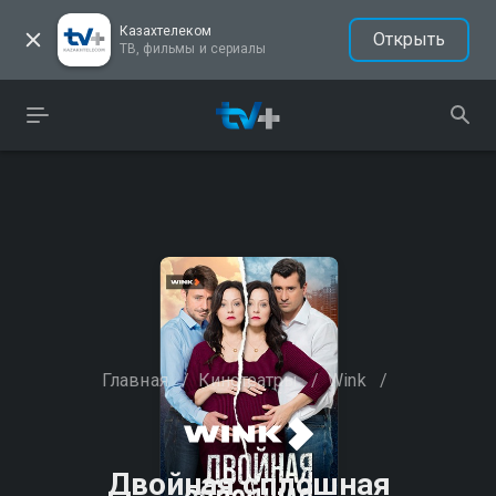
Казахтелеком
Открыть
ТВ, фильмы и сериалы
Главная
/
Кинотеатры
/
Wink
/
Двойная сплошная