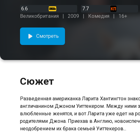
6.6
7.7
Великобритания
2009
Комедия
16+
Смотреть
Сюжет
Разведенная американка Ларита Хантингтон знак
англичанином Джоном Уиттекером. Между ними з
влюбленные женятся, и вот Ларита уже едет на р
родителями Джона. Приехав в Англию, новоиспеч
неодобрением их брака семьей Уиттекеров...