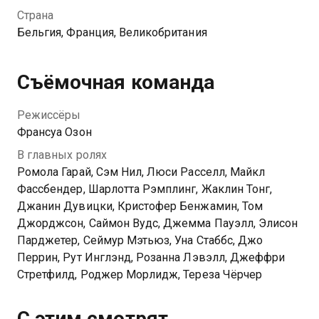
стать известной романисткой и светской львицей,
Страна
она берет уроки игры на арфе и обставляет свой
Бельгия, Франция, Великобритания
быт вычурными картинами и скульптурами. Но пока
ее путь вверх по социальной лестнице
сопровождают самые нелепые ошибки и
Съёмочная команда
приключения…
Режиссёры
Франсуа Озон
В главных ролях
Ромола Гарай, Сэм Нил, Люси Расселл, Майкл
Фассбендер, Шарлотта Рэмплинг, Жаклин Тонг,
Джанин Дувицки, Кристофер Бенжамин, Том
Джорджсон, Саймон Вудс, Джемма Пауэлл, Элисон
Парджетер, Сеймур Мэтьюз, Уна Стаббс, Джо
Перрин, Рут Инглэнд, Розанна Лэвэлл, Джеффри
Стретфилд, Роджер Морлидж, Тереза Чёрчер
С этим смотрят