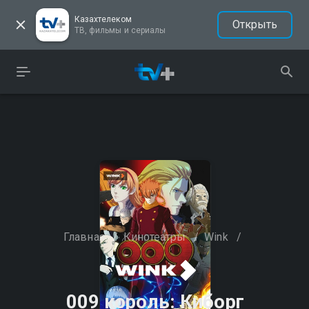
Казахтелеком
Открыть
ТВ, фильмы и сериалы
Главная
/
Кинотеатры
/
Wink
/
009 король: Киборг