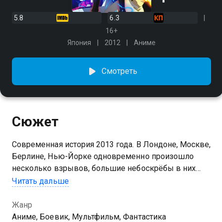
5.8
6.3
16+
Япония
2012
Аниме
Смотреть
Сюжет
Современная история 2013 года. В Лондоне, Москве,
Берлине, Нью-Йорке одновременно произошло
несколько взрывов, большие небоскрёбы в них
рухнули один за другим. Неожиданная атака
Читать дальше
террористов повергла мир в панику. В прошлом,
когда мир однажды уже находился в кризисе, было
Жанр
девять киборгов-воинов, которые спасли его от
Аниме, Боевик, Мультфильм, Фантастика