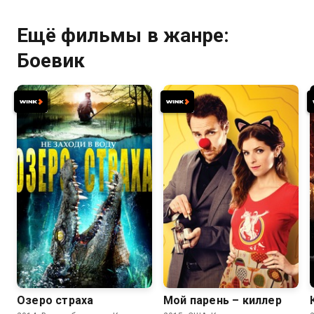
Ещё фильмы в жанре:
Боевик
4.1
4.0
6.4
6.3
Озеро страха
Мой парень – киллер