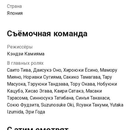
гибели. Доктор Гилмор, являющийся их создателем,
Страна
снова пытается собрать свою команду, члены
Япония
которой, к этому времени, находятся каждый на
своей родине. Кто стоит за всеми этими терактами?
С кем предстоит им бороться на этот раз? Им вновь
Съёмочная команда
вернут память, которая была стёрта после
последних событий. И как только это случится, отряд
Режиссёры
Zero Zero возрождённых киборгов начнёт битву с
Кэндзи Камияма
всемирным злом.
В главных ролях
Саито Тива, Даисукэ Оно, Хироюки Ёсино, Мамору
Мияно, Нориаки Сугияма, Сакико Тамагава, Тару
Масуока, Тэруюки Тандзава, Тору Окава, Нобуюки
Кацубэ, Хисао Эгава, Каири Сатакэ, Масаки
Тэрасома, Синносукэ Татибана, Синъя Такахаси,
Сокю Фудзита, Suzunosuke Oki, Ясуаки Такуми, Yutaka
Izumida, Эри Года
С этим смотрят