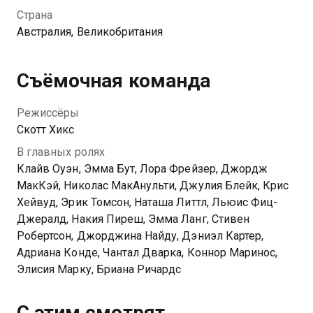
и учиться быть отцом, а мальчишкам предстоит
Страна
принимать важные решения в их жизни, чтобы
Австралия, Великобритания
быть вместе.
Съёмочная команда
Режиссёры
Скотт Хикс
В главных ролях
Клайв Оуэн, Эмма Бут, Лора Фрейзер, Джордж
МакКэй, Николас МакАнульти, Джулия Блейк, Крис
Хейвуд, Эрик Томсон, Наташа Литтл, Льюис Фиц-
Джералд, Накия Пиреш, Эмма Ланг, Стивен
Робертсон, Джорджина Найду, Дэниэл Картер,
Адриана Конде, Чантал Дварка, Коннор Маринос,
Элисия Марку, Бриана Ричардс
С этим смотрят