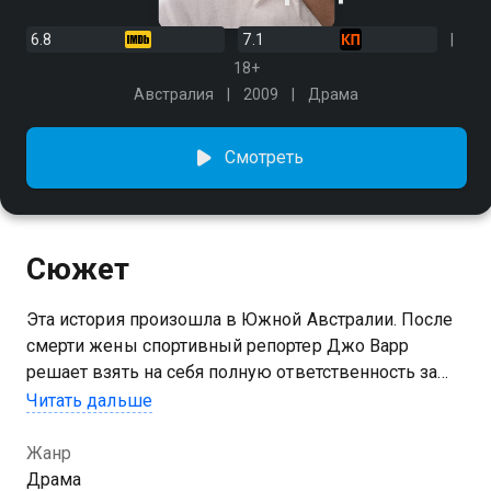
6.8
7.1
18+
Австралия
2009
Драма
Смотреть
Сюжет
Эта история произошла в Южной Австралии. После
смерти жены спортивный репортер Джо Варр
решает взять на себя полную ответственность за
воспитание их шестилетнего сына, вопреки
Читать дальше
намерениям тещи. В то же время из Англии
приезжает его старший сын от первого брака.
Жанр
Теперь Джо придется заново узнавать своих детей
Драма