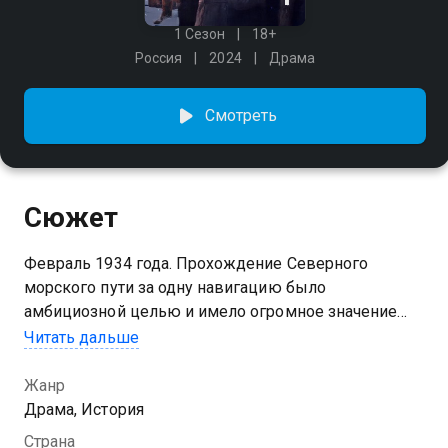
1 Сезон
18+
Россия
2024
Драма
Смотреть
Сюжет
Февраль 1934 года. Прохождение Северного
морского пути за одну навигацию было
амбициозной целью и имело огромное значение
для СССР. Многие считали эту затею
Читать дальше
бесперспективным и рискованным предприятием.
Молодые и дерзкие полярники во главе с Отто
Жанр
Шмидтом искренне верили в то, что на пароходе
Драма, История
«Челюскин» им удастся выполнить поставленную
Страна