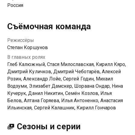
задачу. Но великие идеи обернулись великой
Россия
трагедией — судно было зажато льдами и пошло ко
дну. Теперь в суровых арктических условиях
«челюскинцам» приходится каждую минуту
Съёмочная команда
бороться за жизнь.
Режиссёры
Степан Коршунов
В главных ролях
Глеб Калюжный, Стася Милославская, Кирилл Кяро,
Дмитрий Куличков, Дмитрий Чеботарёв, Алексей
Розин, Александр Лойе, Сергей Годин, Михаил
Водзуми, Элизабет Дамскер, Шораана Ондар, Нина
Кучерук, Данил Никитин, Семён Козлов, Илья
Белов, Алтана Горяева, Илья Антоненко, Анастасия
Ильинская, Сергей Калашник, Кирилл Гончаров
Сезоны и серии