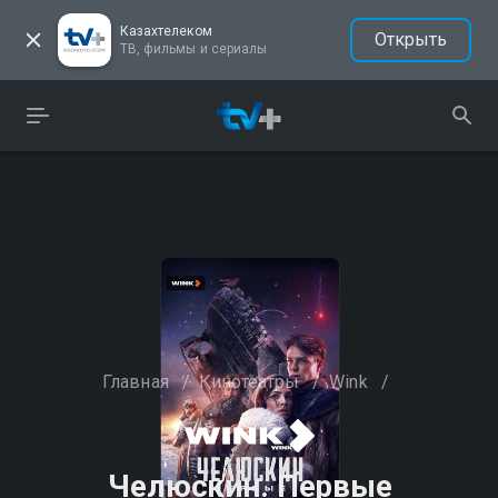
Казахтелеком
Открыть
ТВ, фильмы и сериалы
Главная
/
Кинотеатры
/
Wink
/
Челюскин. Первые