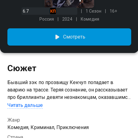
6.7
1 Сезон
16+
Россия
2024
Комедия
Смотреть
Сюжет
Бывший зэк по прозвищу Кекчуп попадает в
аварию на трассе. Теряя сознание, он рассказывает
про бриллианты девяти незнакомцам, оказавшимся
рядом, и говорит два кодовых слова: «Геленджик»
Читать дальше
и «русалка». Решив, что Кекчуп умер, все они
пускаются в погоню за драгоценностями. Только
Жанр
герои не знают, что их догоняют экс-полицейский и
Комедия, Криминал, Приключения
его попутчица, головорезы бывшей подельницы
Страна