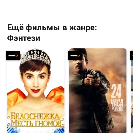
Ещё фильмы в жанре:
Фэнтези
6.1
5.6
6.4
5.8