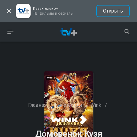
Казахтелеком
Открыть
ТВ, фильмы и сериалы
Главная
/
Кинотеатры
/
Wink
/
Домовенок Кузя