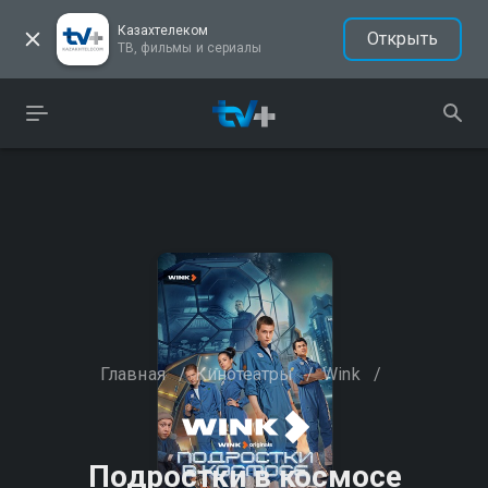
Казахтелеком
Открыть
ТВ, фильмы и сериалы
Главная
/
Кинотеатры
/
Wink
/
Подростки в космосе