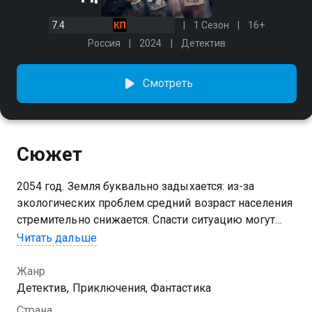
7.4
1 Сезон
16+
Россия
2024
Детектив
Смотреть
Сюжет
2054 год. Земля буквально задыхается: из-за
экологических проблем средний возраст населения
стремительно снижается. Спасти ситуацию могут
подростки — единственные, кто физически
Читать дальше
способен отправиться в космос и найти уникальное
вещество для предотвращения катастрофы. Из 13
Жанр
смельчаков, у каждого из которых свои личные
Детектив, Приключения, Фантастика
мотивы, в экипаж попадут только шестеро.
Страна