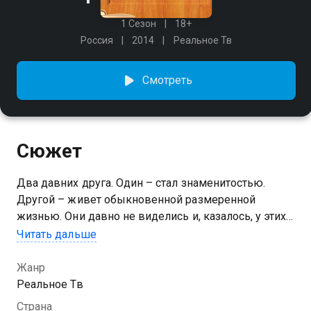
1 Сезон
18+
Россия
2014
Реальное Тв
Смотреть
Сюжет
Два давних друга. Один – стал знаменитостью.
Другой – живет обыкновенной размеренной
жизнью. Они давно не виделись и, казалось, у этих
людей нет ни одной возможности встретиться,
Читать дальше
пересечься, поговорить. И вот, они встретились!
Теперь их ждет долгий разговор по душам...
Жанр
Реальное Тв
Страна