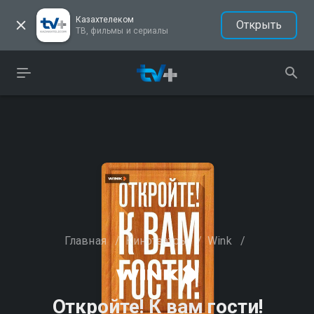
Казахтелеком
Открыть
ТВ, фильмы и сериалы
Главная
/
Кинотеатры
/
Wink
/
Откройте! К вам гости!