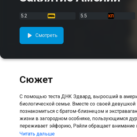
5.2
5.5
Смотреть
Сюжет
С помощью теста ДНК Эдвард, выросший в америк
биологической семье. Вместе со своей девушкой
познакомиться с братом-близнецом и экстравага
жизни в загородном особняке, пользующимся дур
переживает эйфорию, Райли обращает внимание н
узнает шокирующие тайны, которые представляют
Читать дальше