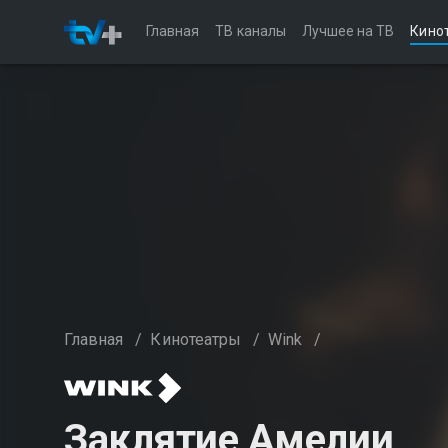
Главная
ТВ каналы
Лучшее на ТВ
Кино
Главная
/
Кинотеатры
/
Wink
/
Заклятие Амелии