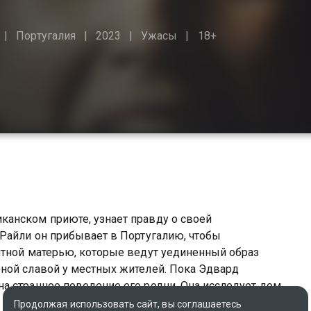
Португалия
2023
Ужасы
18+
анском приюте, узнает правду о своей
 Райли он прибывает в Португалию, чтобы
нтной матерью, которые ведут уединенный образ
ной славой у местных жителей. Пока Эдвард
а странное поведение его родни. Она исследует дом и
 угрозу для ее жизни.
Продолжая использовать сайт, вы соглашаетесь