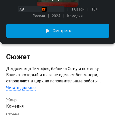
7.9
1 Сезон
16+
Россия
2024
Комедия
Смотреть
Сюжет
Детдомовца Тимофея, бабника Севу и неженку
Валика, который и шага не сделает без матери,
отправляют в цирк на исправительные работы.
Выполнять нестандартные задачи тройка
Читать дальше
нарушителей будет под присмотром директора,
завхоза, бывшего моряка, дрессировщика-мачо,
Жанр
иллюзиониста-мажора и других цирковых. Парням
Комедия
предстоит найти сбежавшего слона, стать мишенью
Страна