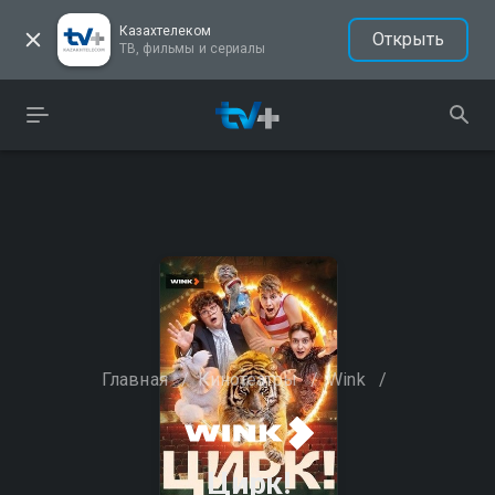
Казахтелеком
Открыть
ТВ, фильмы и сериалы
Главная
/
Кинотеатры
/
Wink
/
Цирк!