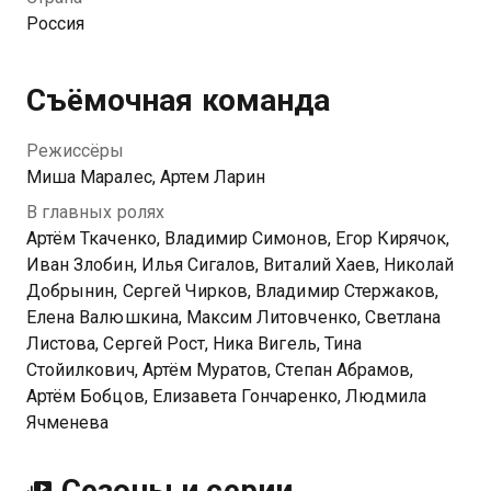
метательницы ножей и жертвой фокусника, летать
Россия
под куполом, убегать от разъярённых тигра и
медведя и совершать другие безумства.
Съёмочная команда
Режиссёры
Миша Маралес, Артем Ларин
В главных ролях
Артём Ткаченко, Владимир Симонов, Егор Кирячок,
Иван Злобин, Илья Сигалов, Виталий Хаев, Николай
Добрынин, Сергей Чирков, Владимир Стержаков,
Елена Валюшкина, Максим Литовченко, Светлана
Листова, Сергей Рост, Ника Вигель, Тина
Стойилкович, Артём Муратов, Степан Абрамов,
Артём Бобцов, Елизавета Гончаренко, Людмила
Ячменева
Сезоны и серии