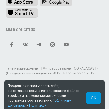
МЫ В СОЦСЕТЯХ
Теле и видеоконтент TV+ предоставлен ТОО «ALACAST»
(Государственная лицензия № 12016823 от 22.11.2012).
В рамках услуги «Видео по подписке» для «Пакета
фильмов и сериалов tv+» контент предоставляется
Продолжая использовать сайт,
онлайн-кинотеатром MEGOGO.
вы соглашаетесь на использование файлов
«cookie» и применение метрических
ОК
Поддержка: tvplus@telecom.kz
программ в соответствии с
Публичным
договором
и
Политикой
UUID: af290bdf-c523-40eb-a8c5-8b9b0841fbca