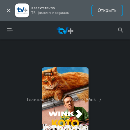
Казахтелеком
Открыть
ТВ, фильмы и сериалы
Главная
/
Кинотеатры
/
Wink
/
Котострофа