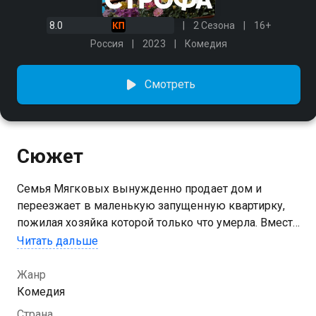
8.0
2 Сезона
16+
Россия
2023
Комедия
Смотреть
Сюжет
Семья Мягковых вынужденно продает дом и
переезжает в маленькую запущенную квартирку,
пожилая хозяйка которой только что умерла. Вместе
со скромной жилплощадью героям достается
Читать дальше
наглый рыжий кот, от которого оказывается
невозможно избавиться. Когда глава семейства
Жанр
Михаил пытается прибегнуть к радикальному
Комедия
решению проблемы, его ударяет током, и с этого
Страна