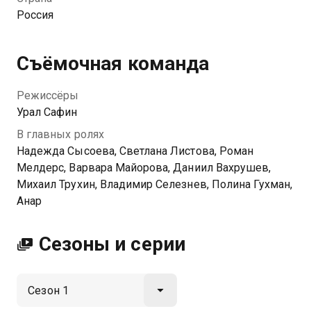
момента он начинает понимать все, что говорит кот.
Россия
Это происшествие меняет не только отношение
Михаила к питомцу, но и жизнь всей семьи
Мягковых.
Съёмочная команда
Режиссёры
Урал Сафин
В главных ролях
Надежда Сысоева, Светлана Листова, Роман
Мелдерс, Варвара Майорова, Даниил Вахрушев,
Михаил Трухин, Владимир Селезнев, Полина Гухман,
Анар
Сезоны и серии