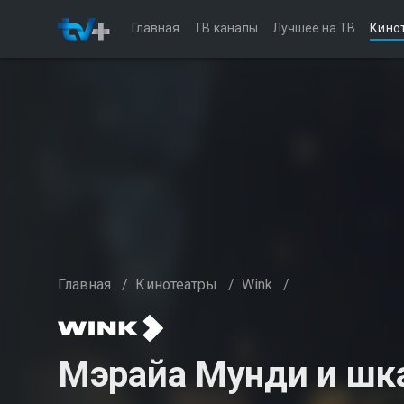
Главная
ТВ каналы
Лучшее на ТВ
Кино
Главная
/
Кинотеатры
/
Wink
/
Мэрайа Мунди и шк