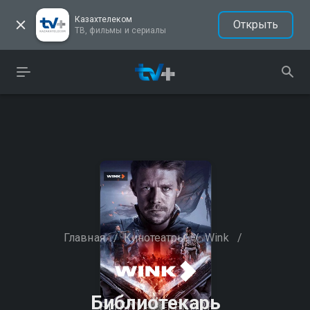
Казахтелеком
Открыть
ТВ, фильмы и сериалы
Главная
/
Кинотеатры
/
Wink
/
Библиотекарь