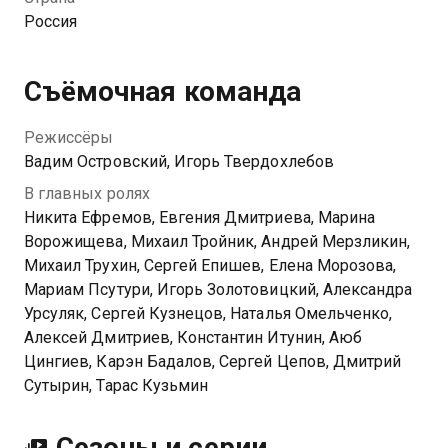
эффект: Ярости, Терпения, Власти, Радости, Силы
Россия
или Памяти. Тайный мир читателей книг Громова
поделён на Библиотеки, которые охотятся за
книгами по всей стране и готовы убивать
Съёмочная команда
конкурентов ради их силы. Вязинцеву предстоит
стать частью одной из Библиотек, раскрыть секреты
Режиссёры
собственной семьи и отправиться на поиски самой
Вадим Островский, Игорь Твердохлебов
редкой из магических книг — книги Смысла.
В главных ролях
Никита Ефремов, Евгения Дмитриева, Марина
Ворожищева, Михаил Тройник, Андрей Мерзликин,
Михаил Трухин, Сергей Епишев, Елена Морозова,
Мариам Псутури, Игорь Золотовицкий, Александра
Урсуляк, Сергей Кузнецов, Наталья Омельченко,
Алексей Дмитриев, Константин Итунин, Аюб
Цингиев, Карэн Бадалов, Сергей Цепов, Дмитрий
Сутырин, Тарас Кузьмин
Сезоны и серии