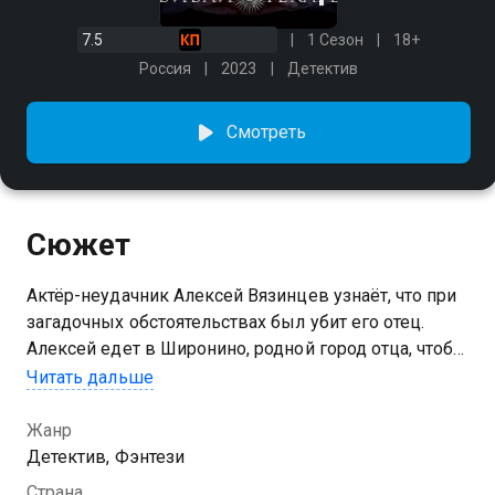
7.5
1 Сезон
18+
Россия
2023
Детектив
Смотреть
Сюжет
Актёр-неудачник Алексей Вязинцев узнаёт, что при
загадочных обстоятельствах был убит его отец.
Алексей едет в Широнино, родной город отца, чтобы
продать его квартиру, но вместо этого оказывается
Читать дальше
втянут в череду опасных событий. Местные жители
верят, что книги давно забытого советского
Жанр
писателя Громова обладают магическими
Детектив, Фэнтези
свойствами. Каждая из этих книг даёт конкретный
Страна