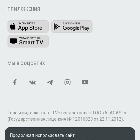
ПРИЛОЖЕНИЯ
МЫ В СОЦСЕТЯХ
Теле и видеоконтент TV+ предоставлен ТОО «ALACAST»
(Государственная лицензия № 12016823 от 22.11.2012).
В рамках услуги «Видео по подписке» для «Пакета
фильмов и сериалов tv+» контент предоставляется
Продолжая использовать сайт,