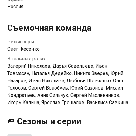
помочь брату из-за старого конфликта, а затем
Россия
соглашается — в обмен на Марусю, в которую был
влюблен. Братья заключают сделку, сразу после
которой Павла сбивает машина...
Съёмочная команда
Режиссёры
Олег Фесенко
В главных ролях
Валерий Николаев, Дарья Савельева, Иван
Товмасян, Наталья Дедейко, Никита Зверев, Юрий
Назаров, Иван Николаев, Любовь Шевченко, Олег
Голосов, Сергей Волобуев, Юрий Сазонов, Михаил
Кондратьев, Анна Сильчук, Сергей Масленников,
Игорь Калина, Ярослав Трещалов, Василиса Савкина
Сезоны и серии