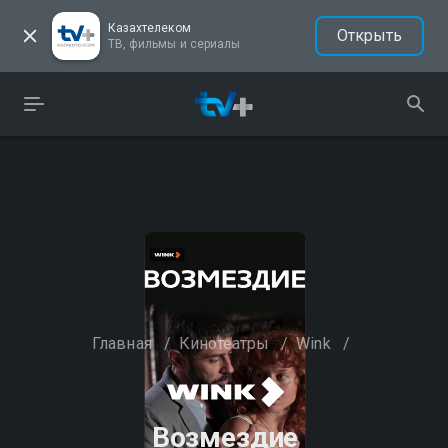
Казахтелеком
Открыть
ТВ, фильмы и сериалы
Главная
/
Кинотеатры
/
Wink
/
Возмездие