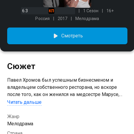
6.3
1 Сезон
16+
Россия
2017
Мелодрама
Смотреть
Сюжет
Павел Хромов был успешным бизнесменом и
владельцем собственного ресторана, но вскоре
после того, как он женился на медсестре Марусе,
тщательно выстроенный бизнес начал разрушаться.
Читать дальше
Павел решил обратиться за помощью к отцу, с
которым давно не общался, но тот неожиданно
Жанр
умирает, оставив дорогой семейный дом и деньги
Мелодрама
младшему сыну Алексею, который отказывается
Страна