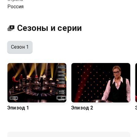
финала доходят только два человека, которым
Россия
предстоит дать как можно больше правильных
ответов на пять вопросов в одном блоке.
Максимальный размер денежного приза составляет
Сезоны и серии
400 тысяч рублей — и это весомый повод прокачать
свои знания!
Сезон 1
Эпизод 1
Эпизод 2