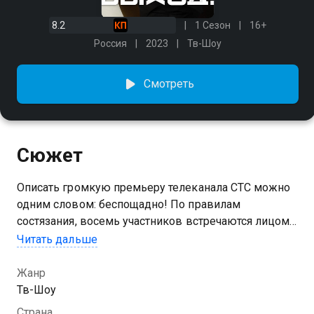
8.2
1 Сезон
16+
Россия
2023
Тв-Шоу
Смотреть
Сюжет
Описать громкую премьеру телеканала СТС можно
одним словом: беспощадно! По правилам
состязания, восемь участников встречаются лицом
к лицу, чтобы ответить на каверзные вопросы
Читать дальше
трехкратной чемпионки Олимпийских игр,
заслуженного мастера спорта и легендарной
Жанр
телеведущей Марии Киселевой. После каждого
Тв-Шоу
раунда слабейший игрок покидает студию, а до
Страна